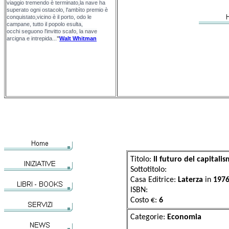
viaggio tremendo è terminato,la nave ha
superato ogni ostacolo, l'ambìto premio è
conquistato,vicino è il porto, odo le
campane, tutto il popolo esulta,
occhi seguono l'invitto scafo, la nave
arcigna e intrepida...
"
Walt Whitman
Titolo:
Il futuro del capitali
Sottotitolo:
Casa Editrice:
Laterza
in
197
ISBN:
Costo €:
6
Categorie:
Eco