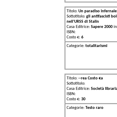
Titolo:
Un paradiso infernale
Sottotitolo:
gli antifascisti b
nell'URSS di Stalin
Casa Editrice:
Sapere 2000
i
ISBN:
Costo €:
6
Categorie:
total
Titolo:
--rea Costo €a
Sottotitolo:
Casa Editrice:
Società librari
ISBN:
Costo €:
30
Categorie:
Test