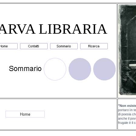
ARVA LIBRARIA
"Non esist
portarci in t
di poesia c
anche il po
frugale è il 