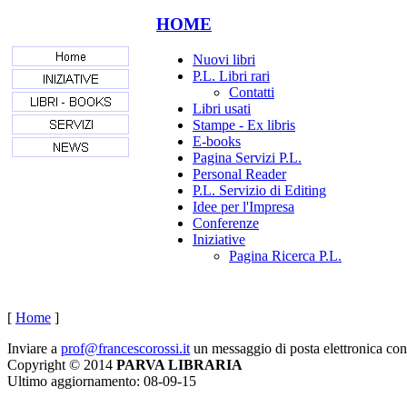
HOME
Nuovi libri
P.L. Libri rari
Contatti
Libri usati
Stampe - Ex libris
E-books
Pagina Servizi P.L.
Personal Reader
P.L. Servizio di Editing
Idee per l'Impresa
Conferenze
Iniziative
Pagina Ricerca P.L.
[
Home
]
Inviare a
prof@francescorossi.it
un messaggio di posta elettronica co
Copyright © 2014
PARVA LIBRARIA
Ultimo aggiornamento: 08-09-15