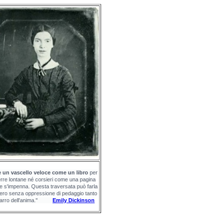
e un vascello veloce come un libro
per
erre lontane né corsieri
come una pagina
he s'impenna. Questa traversata può farla
vero senza oppressione di pedaggio tanto
carro dell'anima."
Emily Dickinson