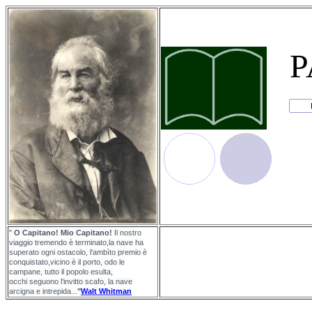
P
"
O Capitano! Mio Capitano!
Il nostro
viaggio tremendo è terminato,la nave ha
superato ogni ostacolo, l'ambìto premio è
conquistato,vicino è il porto, odo le
campane, tutto il popolo esulta,
occhi seguono l'invitto scafo, la nave
arcigna e intrepida...
"
Walt Whitman