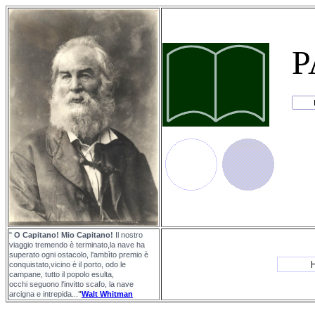
P
"
O Capitano! Mio Capitano!
Il nostro
viaggio tremendo è terminato,la nave ha
superato ogni ostacolo, l'ambìto premio è
conquistato,vicino è il porto, odo le
campane, tutto il popolo esulta,
occhi seguono l'invitto scafo, la nave
arcigna e intrepida...
"
Walt Whitman