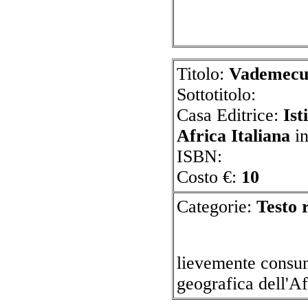
Titolo:
Vademecu
Sottotitolo:
Casa Editrice:
Ist
Africa Italiana
i
ISBN:
Costo €:
10
Categorie:
T
lievemente consum
geografica dell'A