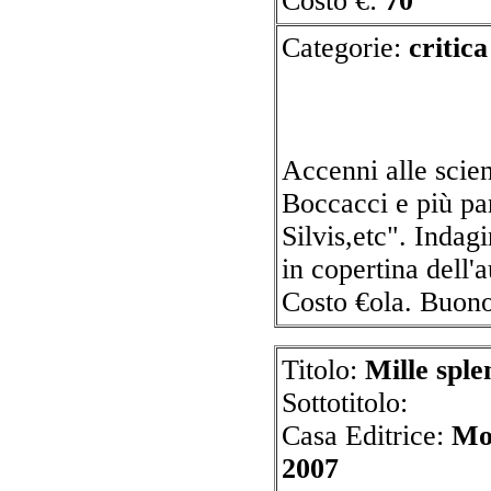
Costo €:
70
Categorie:
crit
Accenni alle scien
Boccacci e più pa
Silvis,etc". Indagi
in copertina dell'
Costo €ola. Buo
Titolo:
Mille splen
Sottotitolo:
Casa Editrice:
Mo
2007